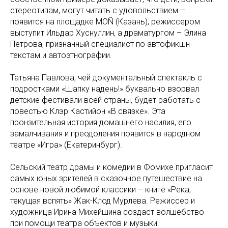
стереотипам, могут читать с удовольствием –
появится на площадке MOÑ (Казань), режиссером
выступит Ильдар Хуснуллин, а драматургом – Элина
Петрова, признанный специалист по автофикшн-
текстам и автоэтнографии.
Татьяна Павлова, чей документальный спектакль с
подростками «Шапку надень!» буквально взорвал
детские фестивали всей страны, будет работать с
повестью Клэр Кастийон «В связке». Эта
пронзительная история домашнего насилия, его
замалчивания и преодоления появится в народном
театре «Игра» (Екатеринбург).
Сельский театр драмы и комедии в Фомихе пригласит
самых юных зрителей в сказочное путешествие на
основе новой любимой классики – книге «Река,
текущая вспять» Жак-Клод Мурлева. Режиссер и
художница Ирина Михейшина создаст волшебство
при помощи театра объектов и музыки.