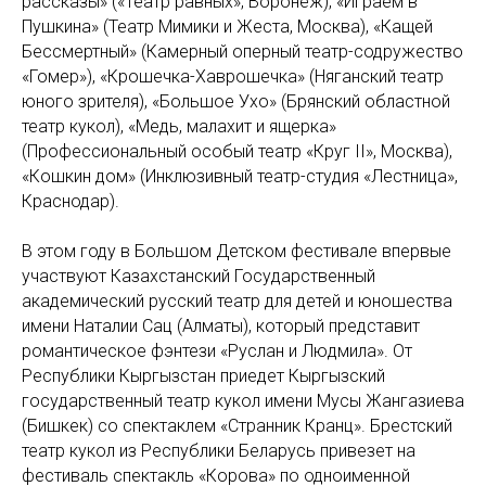
рассказы» («Театр равных», Воронеж), «Играем в
Пушкина» (Театр Мимики и Жеста, Москва), «Кащей
Бессмертный» (Камерный оперный театр-содружество
«Гомер»), «Крошечка-Хаврошечка» (Няганский театр
юного зрителя), «Большое Ухо» (Брянский областной
театр кукол), «Медь, малахит и ящерка»
(Профессиональный особый театр «Круг II», Москва),
«Кошкин дом» (Инклюзивный театр-студия «Лестница»,
Краснодар).
В этом году в Большом Детском фестивале впервые
участвуют Казахстанский Государственный
академический русский театр для детей и юношества
имени Наталии Сац (Алматы), который представит
романтическое фэнтези «Руслан и Людмила». От
Республики Кыргызстан приедет Кыргызский
государственный театр кукол имени Мусы Жангазиева
(Бишкек) со спектаклем «Странник Кранц». Брестский
театр кукол из Республики Беларусь привезет на
фестиваль спектакль «Корова» по одноименной