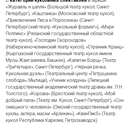
В
категории кукольных спектаклей
в афише —
«Журавль и цапля» (Большой театр кукол, Санкт-
Петербург), «Каштанка» (Московский театр кукол),
«Приключения Лиса и Поросенка» (Санкт-
Петербургский театр «Кукольный формат»), «Мэри
Поппинс» (Рязанский государственный областной
театр кукол), «Господин Скороходов»
(Набережночелнинский театр кукол), «Странник Кранц»
(Кыргызский государственный театр кукол имени
Мусы Жангазиева, Бишкек), «Капитан Борщ» (Театр
«ТриЧетыре», Санкт-Петербург), «Черная речка.
Кукольная дуэль» (Театральный центр «Петрушкина
слобода», Мытищи), «Ученик колдуна» (Липецкий
государственный академический театр драмы им. Л.Н.
Толстого), «Корова» (Брестский театр кукол), «Мой
добрый папа» (Театр им. Кукол, Санкт-Петербург), «Сон
смешного человека» (Омский государственный театр
куклы, актера, маски «Арлекин»), «КвинПикS» (Театр
кукол Республики Карелия, Петрозаводск).