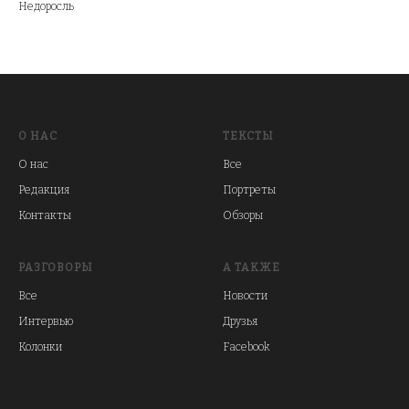
Недоросль
О НАС
ТЕКСТЫ
О нас
Все
Редакция
Портреты
Контакты
Обзоры
РАЗГОВОРЫ
А ТАКЖЕ
Все
Новости
Интервью
Друзья
Колонки
Facebook