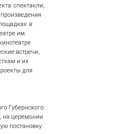
кта: спектакли,
 произведения
лощадках: в
еатре им.
 кинотеатре
ские встречи,
сткам и их
проекты для
ого Губернского
, на церемонии
ную постановку