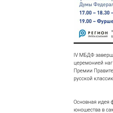
IV МБДФ заверши
церемонией наг
Премии Правите
русской классик
Основная идея ф
юношества в сам