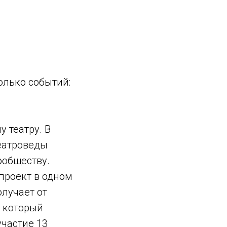
олько событий:
 театру. В
театроведы
ообществу.
проект в одном
олучает от
, который
участие 13