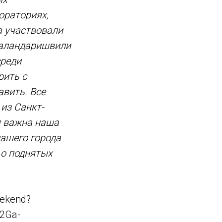
ораториях,
а участвовали
Каландаришвили
среди
рить с
авить. Все
из Санкт-
м важна наша
нашего города
 о поднятых
eekend?
2Ga-