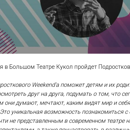
еля в Большом Театре Кукол пройдет Подростк
осткового Weekend'а поможет детям и их роди
смотреть друг на друга, подумать о том, что се
ем они думают, мечтают, каким видят мир и себя
Это уникальная возможность познакомиться с 
чти не представленным в современном театре 
пектаклями, а также поучаствовать в различн