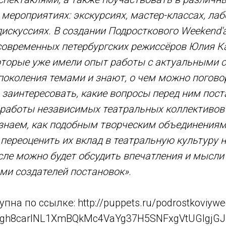
мероприятиях: экскурсиях, мастер-классах, лаб
дискуссиях. В создании Подросткового Weekend'
 современных петербургских режиссёров Юлия 
оторые уже имели опыт работы с актуальными 
околения темами и знают, о чем можно погово
 заинтересовать, какие вопросы перед ним пост
 работы независимых театральных коллективов 
 знаем, как подобным творческим объединения
 переоценить их вклад в театральную культуру 
ле можно будет обсудить впечатления и мысли
ми создателей постановок»
.
пна по ссылке: http://puppets.ru/podrostkoviyw
qjgh8carINL1XmBQkMc4VaYg37H5SNFxgVtUGIgjGJ