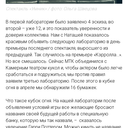
Спектакль «Умник» / фото: Ольга Швецова
В первой лаборатории было заявлено 4 эскиза, во
второй – уже 12, и это показатель уверенности и
доверия коллектива. Нам с Наташей показалось
красивым объявить следующую лабораторию в день
премьеры последнего спектакля, выросшего из
предыдущей. Так случилось на премьере «Кэрролла…».
Но все смешалось. Сейчас МТК объединился с
Камерным театром кукол и, чтобы актером было легче
сработаться и подружиться, мы против правил
заявили третью лабораторию. После этого в кубке
огня в апреле мы обнаружили 16 бумажек.
Что такое кубок огня. На нашей лаборатории после
объявления условий игры все желающие бросают
названия своей будущей работы в специальную
банку, которую мы так назвали, – сказалось
увлечение Гарри Поттером. Можно кинуть не название,