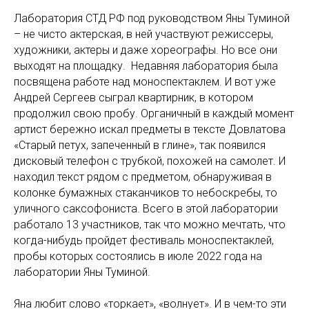
Лаборатория СТД РФ под руководством Яны Туминой
– не чисто актерская, в ней участвуют режиссеры,
художники, актеры и даже хореографы. Но все они
выходят на площадку. Недавняя лаборатория была
посвящена работе над моноспектаклем. И вот уже
Андрей Сергеев сыграл квартирник, в котором
продолжил свою пробу. Органичный в каждый момент
артист бережно искал предметы в тексте Довлатова
«Старый петух, запеченный в глине», так появился
дисковый телефон с трубкой, похожей на самолет. И
находил текст рядом с предметом, обнаруживая в
колонке бумажных стаканчиков то небоскребы, то
уличного саксофониста. Всего в этой лаборатории
работало 13 участников, так что можно мечтать, что
когда-нибудь пройдет фестиваль моноспектаклей,
пробы которых состоялись в июле 2022 года на
лаборатории Яны Туминой.
Яна любит слово «торкает», «волнует». И в чем-то эти