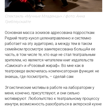
Спектакль «Мучные Младенцы» / фото: Анна
Гребляускайте
Основная масса эскизов адресована подросткам.
Редкий театр кукол целенаправленно и системно
работает на эту аудиторию, а между тем в таком
семейном просмотре заинтересована большАя ее
часть, в том числе те, кто еще не стал театральным
зрителем, но является читателем книг издательств
«Самокат» и «Розовый жираф». Во мне как в
театроведе включилась компенсаторная функция: не
знаешь, где посмотреть, – сделай сам.
Эгоистические мотивы в работе на лаборатории у
меня, конечно, присутствуют, и они сильно
мотивируют. Любопытство к театральному процессу
изнутри, возможность разобраться в актерской кухне