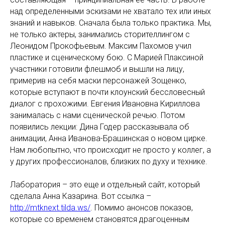
над определенными эскизами не хватало тех или иных
знаний и навыков. Сначала была только практика. Мы,
не только актеры, занимались сторителлингом с
Леонидом Прокофьевым. Максим Пахомов учил
пластике и сценическому бою. С Марией Плаксиной
участники готовили флешмоб и вышли на лицу,
примерив на себя маски персонажей Зощенко,
которые вступают в почти клоунский бессловесный
диалог с прохожими. Евгения Ивановна Кириллова
занималась с нами сценической речью. Потом
появились лекции: Дина Годер рассказывала об
анимации, Анна Иванова-Брашинская о новом цирке.
Нам любопытно, что происходит не просто у коллег, а
у других профессионалов, близких по духу и технике.
Лаборатория – это еще и отдельный сайт, который
сделала Анна Казарина. Вот ссылка –
http://mtknext.tilda.ws/
. Помимо анонсов показов,
которые со временем становятся драгоценным