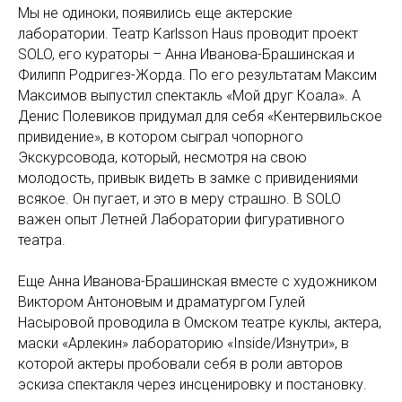
Мы не одиноки, появились еще актерские
лаборатории. Театр Karlsson Haus проводит проект
SOLO, его кураторы – Анна Иванова-Брашинская и
Филипп Родригез-Жорда. По его результатам Максим
Максимов выпустил спектакль «Мой друг Коала». А
Денис Полевиков придумал для себя «Кентервильское
привидение», в котором сыграл чопорного
Экскурсовода, который, несмотря на свою
молодость, привык видеть в замке с привидениями
всякое. Он пугает, и это в меру страшно. В SOLO
важен опыт Летней Лаборатории фигуративного
театра.
Еще Анна Иванова-Брашинская вместе с художником
Виктором Антоновым и драматургом Гулей
Насыровой проводила в Омском театре куклы, актера,
маски «Арлекин» лабораторию «Inside/Изнутри», в
которой актеры пробовали себя в роли авторов
эскиза спектакля через инсценировку и постановку.