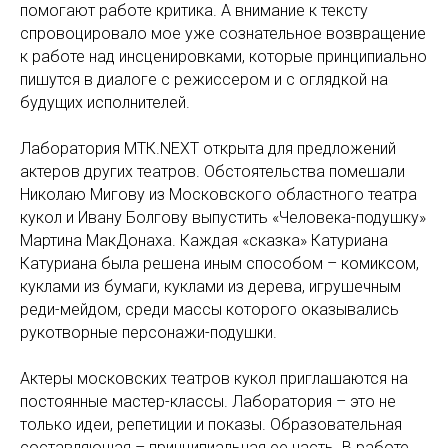
помогают работе критика. А внимание к тексту
спровоцировало мое уже сознательное возвращение
к работе над инсценировками, которые принципиально
пишутся в диалоге с режиссером и с оглядкой на
будущих исполнителей.
Лаборатория МТК.NEXT открыта для предложений
актеров других театров. Обстоятельства помешали
Николаю Мигову из Московского областного театра
кукол и Ивану Болгову выпустить «Человека-подушку»
Мартина МакДонаха. Каждая «сказка» Катуриана
Катуриана была решена иным способом – комиксом,
куклами из бумаги, куклами из дерева, игрушечным
реди-мейдом, среди массы которого оказывались
рукотворные персонажи-подушки.
Актеры московских театров кукол приглашаются на
постоянные мастер-классы. Лаборатория – это не
только идеи, репетиции и показы. Образовательная
составляющая – принципиальная ее часть. В работе