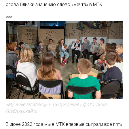
слова близки значению слово «мечта» в МТК.
***
«Мучные младенцы». Обсуждение / фото: Анна
Гребляускайте
В июне 2022 года мы в МТК впервые сыграли все пять