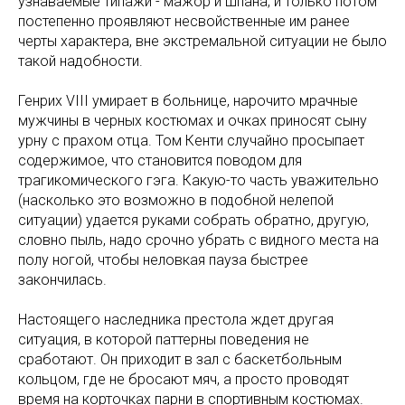
узнаваемые типажи - мажор и шпана, и только потом
постепенно проявляют несвойственные им ранее
черты характера, вне экстремальной ситуации не было
такой надобности.
Генрих VIII умирает в больнице, нарочито мрачные
мужчины в черных костюмах и очках приносят сыну
урну с прахом отца. Том Кенти случайно просыпает
содержимое, что становится поводом для
трагикомического гэга. Какую-то часть уважительно
(насколько это возможно в подобной нелепой
ситуации) удается руками собрать обратно, другую,
словно пыль, надо срочно убрать с видного места на
полу ногой, чтобы неловкая пауза быстрее
закончилась.
Настоящего наследника престола ждет другая
ситуация, в которой паттерны поведения не
сработают. Он приходит в зал с баскетбольным
кольцом, где не бросают мяч, а просто проводят
время на корточках парни в спортивным костюмах.