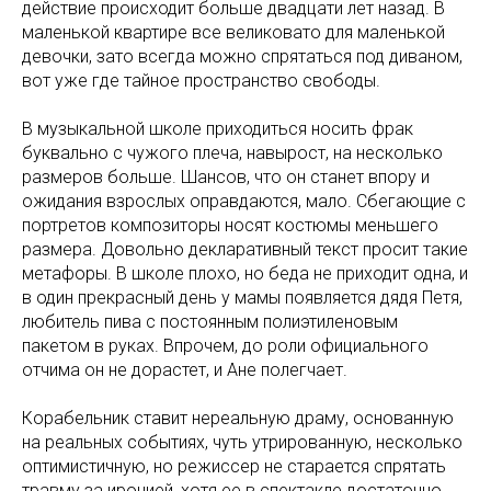
действие происходит больше двадцати лет назад. В
маленькой квартире все великовато для маленькой
девочки, зато всегда можно спрятаться под диваном,
вот уже где тайное пространство свободы.
В музыкальной школе приходиться носить фрак
буквально с чужого плеча, навырост, на несколько
размеров больше. Шансов, что он станет впору и
ожидания взрослых оправдаются, мало. Сбегающие с
портретов композиторы носят костюмы меньшего
размера. Довольно декларативный текст просит такие
метафоры. В школе плохо, но беда не приходит одна, и
в один прекрасный день у мамы появляется дядя Петя,
любитель пива с постоянным полиэтиленовым
пакетом в руках. Впрочем, до роли официального
отчима он не дорастет, и Ане полегчает.
Корабельник ставит нереальную драму, основанную
на реальных событиях, чуть утрированную, несколько
оптимистичную, но режиссер не старается спрятать
травму за иронией, хотя ее в спектакле достаточно.