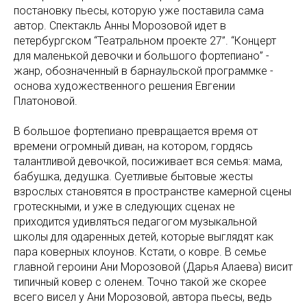
постановку пьесы, которую уже поставила сама
автор. Спектакль Анны Морозовой идет в
петербургском “Театральном проекте 27”. “Концерт
для маленькой девочки и большого фортепиано” -
жанр, обозначенный в барнаульской программке -
основа художественного решения Евгении
Платоновой.
В большое фортепиано превращается время от
времени огромный диван, на котором, гордясь
талантливой девочкой, посиживает вся семья: мама,
бабушка, дедушка. Суетливые бытовые жесты
взрослых становятся в пространстве камерной сцены
гротескными, и уже в следующих сценах не
приходится удивляться педагогом музыкальной
школы для одаренных детей, которые выглядят как
пара коверных клоунов. Кстати, о ковре. В семье
главной героини Ани Морозовой (Дарья Алаева) висит
типичный ковер с оленем. Точно такой же скорее
всего висел у Ани Морозовой, автора пьесы, ведь