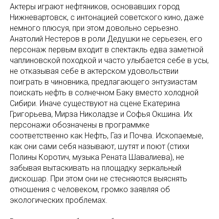
Актеры играют нефтяников, основавших город
Нижневартовск, с интонацией советского кино, даже
немного плюсуя, при этом довольно серьезно.
Анатолий Нестеров в роли Дедушки не серьезен, его
персонаж первым входит в спектакль едва заметной
чаплиновской походкой и часто улыбается себе в усы,
не отказывая себе в актерском удовольствии
поиграть в чиновника, предлагающего энтузиастам
поискать нефть в солнечном Баку вместо холодной
Сибири. Иначе существуют на сцене Екатерина
Григорьева, Мирза Николадзе и Софья Окшина. Их
персонажи обозначены в программке
соответственно как Нефть, Газ и Почва. Ископаемые,
как они сами себя называют, шутят и поют (стихи
Полины Коротич, музыка Рената Шавалиева), не
забывая вытаскивать на площадку зеркальный
дискошар. При этом они не стесняются выяснять
отношения с человеком, громко заявляя об
экологических проблемах.