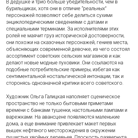
В дедушке и трио больше убедительности, чем в
бурильщиках, хотя они в отличие “реальных”
персонажей позволяют себе делиться сухими
энциклопедическими сведениями с датами и
специальными терминами. За исполнителями этих
ролей не маячит груз исторической достоверности,
они похожи на сказочных персонажей, гениев места,
объясняющих современной девочке, из чего состоял
ассортимент советских сельских магазинов и как
делают новые модные пуховики..Они ссылаются на
подобные потребительские примеры, избегая как
сентиментальной ностальгической интонации, так и
сторонясь однозначной критики всего советского.
Художник Ольга Галицкая наполняет сценическое
пространство не только бытовыми приметами
времени с банками тушенки, настольными лампами и
варежками. На авансцене появляются маленькие
дома, а еще внимание привлекает макет первых
вышек нефтяного месторождения в окружении
пушистых хвойных деревьев. Плоскость развернута