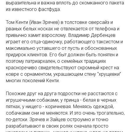
выразительна и важна вплоть до скомканного пакета
из известного фастфуда.
Том Кенти (Иван Зрячев) в толстовке оверсайз и
рваных белых носках не отвлекается от телефона и
привычно хамит взрослому. Владимир Дербенцев
играет его отца-одиночку, работающего таксистом и
максимально уставшего от пусть и обоснованных
придирок клиентов. Его быт должен быть понятен и
поэтому патриархален, о семейных традициях
красноречиво свидетельствуют скромный крест на
ковре с орнаментом, украшающем стену “хрущевки”
многих поколений Кенти.
Похожие друг на друга подростки не расстаются с
игрушечными собаками, у принца - белая в черных
пятнах, у нищего - коричневая. Меняясь одеждой,
собачками они не меняются. И это очень трогательно,
по-детски. Зрячев и Зайцев остроумно и точно
разрабатывают в своих ролях сначала просто