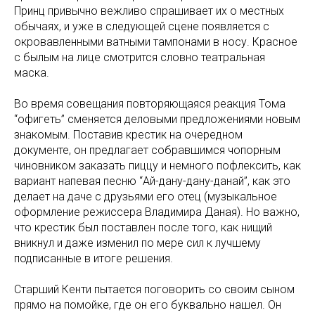
Принц привычно вежливо спрашивает их о местных
обычаях, и уже в следующей сцене появляется с
окровавленными ватными тампонами в носу. Красное
с былым на лице смотрится словно театральная
маска.
Во время совещания повторяющаяся реакция Тома
“офигеть” сменяется деловыми предложениями новым
знакомым. Поставив крестик на очередном
документе, он предлагает собравшимся чопорным
чиновником заказать пиццу и немного пофлексить, как
вариант напевая песню “Ай-дану-дану-данай”, как это
делает на даче с друзьями его отец (музыкальное
оформление режиссера Владимира Даная). Но важно,
что крестик был поставлен после того, как нищий
вникнул и даже изменил по мере сил к лучшему
подписанные в итоге решения.
Старший Кенти пытается поговорить со своим сыном
прямо на помойке, где он его буквально нашел. Он