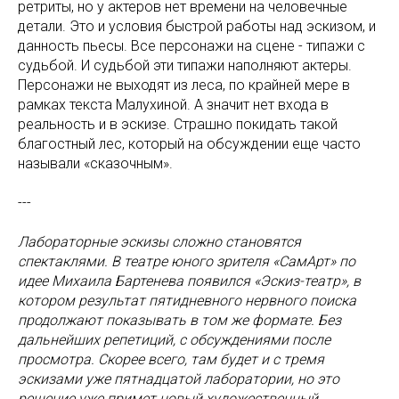
ретриты, но у актеров нет времени на человечные
детали. Это и условия быстрой работы над эскизом, и
данность пьесы. Все персонажи на сцене - типажи с
судьбой. И судьбой эти типажи наполняют актеры.
Персонажи не выходят из леса, по крайней мере в
рамках текста Малухиной. А значит нет входа в
реальность и в эскизе. Страшно покидать такой
благостный лес, который на обсуждении еще часто
называли «сказочным».
---
Лабораторные эскизы сложно становятся
спектаклями. В театре юного зрителя «СамАрт» по
идее Михаила Бартенева появился «Эскиз-театр», в
котором результат пятидневного нервного поиска
продолжают показывать в том же формате. Без
дальнейших репетиций, с обсуждениями после
просмотра. Скорее всего, там будет и с тремя
эскизами уже пятнадцатой лаборатории, но это
решение уже примет новый художественный