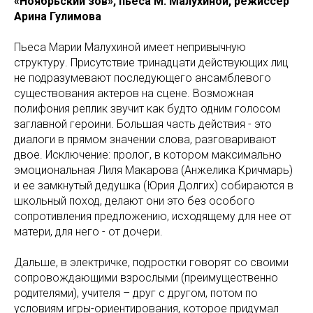
«Ноябрьский зов», пьеса М. Малухиной, режиссер
Арина Гулимова
Пьеса Марии Малухиной имеет непривычную
структуру. Присутствие тринадцати действующих лиц
не подразумевают последующего ансамблевого
существования актеров на сцене. Возможная
полифония реплик звучит как будто одним голосом
заглавной героини. Большая часть действия - это
диалоги в прямом значении слова, разговаривают
двое. Исключение: пролог, в котором максимально
эмоциональная Лиля Макарова (Анжелика Кричмарь)
и ее замкнутый дедушка (Юрия Долгих) собираются в
школьный поход, делают они это без особого
сопротивления предложению, исходящему для нее от
матери, для него - от дочери.
Дальше, в электричке, подростки говорят со своими
сопровождающими взрослыми (преимущественно
родителями), учителя – друг с другом, потом по
условиям игры-ориентирования, которое придумал