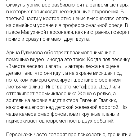
физкультурник, все разбиваются на рандомные пары,
в которых происходят неожиданные откровения. В
третьей части у костра отношения выясняются опять
на семейном уровне и в профессиональной среде. В
пьесе Малухиной персонажи, как ни странно, говорят
прямо и сразу понимают друг друга.
Арина Гулимова обостряет взаимопонимание с
помощью видео. Иногда это трюк. Когда под песенку
«Вместе весело шагать...» актеры лежа на сцене
делают вид, что они идут, а на экране висящая под
потолком камера фиксирует шествие с осенними
листьями в лицо. Иногда это метафора. Дед Лили
отталкивает восьмиклассника Женю с рельс, а
зрители на экране видят актера Евгения Гладких,
наклонившегося над детской железной дорогой. Но
чаще камера смартфонов ловит крупные планы и
подчеркивает одновременность двух событий.
Персонажи часто говорят про психологию, тренинги и