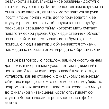
реальности и виртуальном мире различный доступ к
тактильному контакту. Мать решается замахнуться на
сына, но не ударить, аватары могут взяться за руки.
Костя, чтобы понять мать, долго примеряется к ее
стулу, и разместившись, обнаруживает ее ноутбук,
раскрывая страшную тайну, которую мать считает
педагогической удачей. Стул - единственный объект
на сцене. Хотя нет, есть еще листы бумаги, с ее
помощью люди и аватары обмениваются стихами,
неожиданно поэзии в этом мире дано обрести плоть.
Частые разговоры о прошлом, зацикленность на нем -
давнем или вчерашнем - ускоряет темп движений в
повторах. Это приводит персонажей к усталости, а
усталость, как ни странно к финальному семейному
объятию и прощению. Что не отменяет самоубийства
подростка, заявленного в тексте: за несколько минут
до финальной мизансцены: Костя спрыгивает со
стула, а Ворон выходит в реальное окно в фойе
театра.