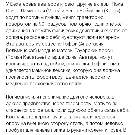
У Бехетерева аватаров играют другие актеры. Пока
Ольга Ламинская (Мать) и Ренат Набиуллин (Костя)
ходят по прямым линиям, меняя траекторию
поворотом на 90 градусов, повторяют одни и те же
движения на память физических действий и ежатся от
холода, расковано себя чувствуют люди в черном.
Это аватары из соцсети, Тоффи (Анастасия
Вельминская) младше матери, Тауэрский ворон
(Роман Касатьев) старше сына. Аватары могут
иронизировать над собой, они маски. Тоффи сама
удивляется маминой лексике, которую она должна
произносить. Ворон вдруг двигается нарочито
медленно: плохое качество связи.
Понимание или непонимание другого человека в
эскизе проявляется через телесность. Мать то ли
старается согреться, то ли одиноко обнять сама себя.
Костя часто держит руки в карманах и переносит
опору на внешнюю сторону стопы, а потом неловко
пробует для начала прижать руками колени к груди. В