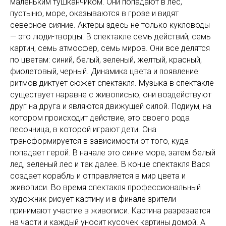
маленьким тушканчиком. Они попадают в лес,
пустыню, море, оказываются в грозе и видят
северное сияние. Актеры здесь не только кукловоды
— это люди-творцы. В спектакле семь действий, семь
картин, семь атмосфер, семь миров. Они все делятся
по цветам: синий, белый, зеленый, желтый, красный,
фиолетовый, черный. Динамика цвета и появление
ритмов диктует сюжет спектакля. Музыка в спектакле
существует наравне с живописью, они воздействуют
друг на друга и являются движущей силой. Подиум, на
котором происходит действие, это своего рода
песочница, в которой играют дети. Она
трансформируется в зависимости от того, куда
попадает герой. В начале это синие море, затем белый
лед, зеленый лес и так далее. В конце спектакля Вася
создает корабль и отправляется в мир цвета и
живописи. Во время спектакля профессиональный
художник рисует картину и в финале зрители
принимают участие в живописи. Картина разрезается
на части и каждый уносит кусочек картины домой. А